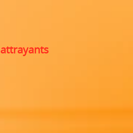
s
attrayants