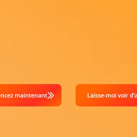
cez maintenant
Laisse-moi voir d